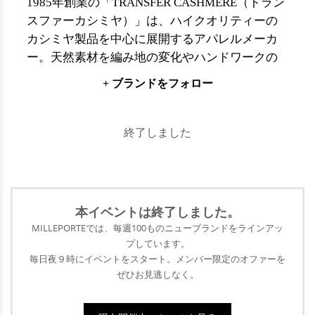
1985年創業の「TRANSFER CASHMERE（トラン
スファーカシミヤ）」は、ハイクオリティーの
カシミヤ製品を中心に展開するアパレルメーカ
ー。天然素材を編み地の変化やハンドワークの
テクニックを用い、セーター、カーディガン、
+ ブランドをフォロー
ワンピースやコートといったクオリティーの高
いニットアイテムに生まれ変わらせています。
終了しました
本イベントは終了
しました。
MILLEPORTEでは、毎週100ものニューブランドをラインアッ
プ
しています。
毎日夜９時にイベントをスタート。メンバー限定のオファーを
ぜひ
お見逃しなく。