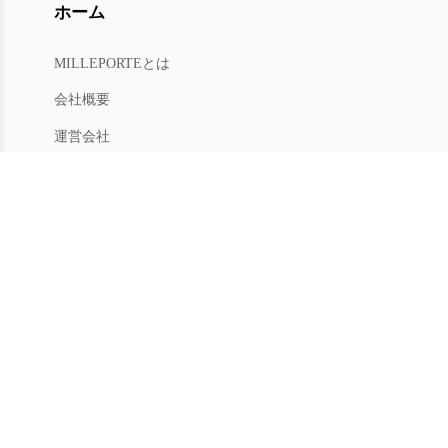
ホーム
MILLEPORTEとは
今すぐ会員登録
または
ログイン
会社概要
会員限定オファー・新商品情報をお届けします
運営会社
人材募集
利用規約
プライバシー
特商法
マイアカウント
アカウントメニュー
返品手続き