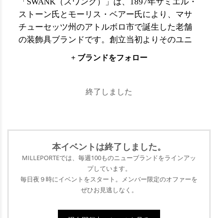
「SWANK（スワンク）」は、1897年サミエル・
ストーン氏とモーリス・ベアー氏により、マサ
チューセッツ州のアトルボロ市で誕生した老舗
の装飾具ブランドです。創立当初よりそのユニ
ークかつ繊細なデザインは男女問わず多くの
+ ブランドをフォロー
人々に支持を受けてきました。NYの都会的なス
ウィートさやインテリジェンスを取り入れたそ
のアイテムたちは、現在でも華やかなフォーマ
終了しました
ルシーンに欠かせないものとなっています。
今回は「EVANGELION（ヱヴァンゲリヲン）」
とのコラボアイテムが登場します。初号機ver.ス
トライプカフスや、零号機ver.ストライプタイバ
本イベントは終了
しました。
ー、2号機ver.ピアスなど。コラボレーションな
MILLEPORTEでは、毎週100ものニューブランドをラインアッ
らではの見逃せないアイテムを、ぜひこの機会
プ
しています。
に。
毎日夜９時にイベントをスタート。メンバー限定のオファーを
ぜひ
お見逃しなく。