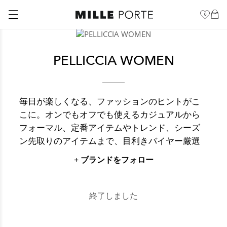
0
PELLICCIA WOMEN
毎日が楽しくなる、ファッションのヒントがこ
こに。オンでもオフでも使えるカジュアルから
フォーマル、定番アイテムやトレンド、シーズ
ン先取りのアイテムまで、目利きバイヤー厳選
のブランドがあなたをトータルサポート。キュ
+ ブランドをフォロー
ート、シック、エレガンス、スタイリッシュ…
自分だけの“お気に入り”をクローゼットに加え
て、楽しく、豊かに、毎日の暮らしに彩りを添
終了しました
えるお手伝いをします。確かなものづくりのジ
ャパンブランドから世界中の有名ブランドまで