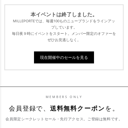
幅広いセレクションをお届けしている当サイト
で、ファッションの世界を変える新しい扉、開
本イベントは終了
しました。
けてみませんか？
MILLEPORTEでは、毎週100ものニューブランドをラインアッ
プ
しています。
毎日夜９時にイベントをスタート。メンバー限定のオファーを
ぜひ
お見逃しなく。
現在開催中のセールを見る
MEMBERS ONLY
会員登録で、
送料無料クーポン
を。
会員限定シークレットセール・先行アクセス。ご登録は無料です。