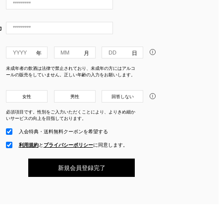
力
i
未成年者の飲酒は法律で禁止されており、未成年の方にはアルコ
ールの販売をしていません。正しい年齢の入力をお願いします。
i
女性
男性
回答しない
必須項目です。性別をご入力いただくことにより、よりきめ細か
いサービスの向上を目指しております。
入会特典・送料無料クーポンを希望する
利用規約
と
プライバシーポリシー
に
同意します。