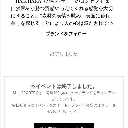
「HAGIHARA（ハギハラ）」のコンセプトは、
自然素材が持つ質感や与えてくれる感覚を大切
にすること。"素材の表情を眺め、表面に触れ、
薫りを感じることにより人の心は満たされてい
くのではないでしょうか。そして、素材の美し
+ ブランドをフォロー
い表情を生かしたインテリアシーンが、住まう
人、訪れる人を幸せな気分にしてくれる。
「HAGIHARA」はそう信じ、素材を選び、整
終了しました
え、手を加えてモノ作りをしていきます。イン
テリア空間で過ごす時間は長く、快適なシーン
を作り上げていきたいという思いが、
「HAGIHARA」のすべてのモノ作りの中に息づ
本イベントは終了
しました。
いています。
MILLEPORTEでは、毎週100ものニューブランドをラインアッ
プ
しています。
毎日夜９時にイベントをスタート。メンバー限定のオファーを
ぜひ
お見逃しなく。