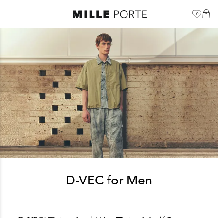
0
D-VEC for Men