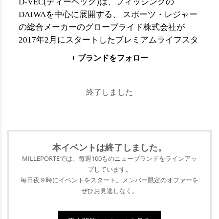
D-VEC(ディーベック)は、フィッシングの
DAIWAを中心に展開する、 スポーツ・レジャー
の総合メーカーのグローブライド株式会社が
2017年2月にスタートしたプレミアムライフスタ
イルブランドです。フィッシングという、究極
+ ブランドをフォロー
のフィールドで培われてきたＤＡＩＷＡの技術
力を、都会のアクティビティースタイルに進化
させていくプロジェクトから生まれました。都
終了しました
市のライフスタイルのなかで“雨を感じ”“風を楽
しむ”といった、まさに5感を通して、最高の瞬
間を感じることを目指し、機能とファッション
の究極の融合を果たしたファッションブランド
本イベントは終了
しました。
です。 世界最高峰のメンズプレタポルテ展示
MILLEPORTEでは、毎週100ものニューブランドをラインアッ
会である「PITTI IMMAGINE UOMO」に連続4回
プ
しています。
の出展を果たし、世界中のファッショニスタか
毎日夜９時にイベントをスタート。メンバー限定のオファーを
ぜひ
お見逃しなく。
らの高い評価と新たな注目を集め始めていま
す。また、東京ファッションウィークのショー
にも継続参加を行っている、今シーズン最も注