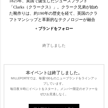
1825年、英国で誕生したシューズブランド
「Clarks（クラークス）」。クラーク兄弟が始め
た靴作りは、約190年の歴史を経て、英国のクラ
フトマンシップと革新的なテクノロジーが融合
した世界的なカジュアルシューズブランドへと
+ ブランドをフォロー
成長しました。創業以来、履きやすさと快適さ
を追求し続けてきた「Clarks」。デザートブーツ
やワラビーなど伝説のモデルを世に送り出し、
終了しました
現在ではカジュアルからコンフォート、ビジネ
スシューズまで幅広い商品を展開しています。
雨や雪の日でも滑りにくい独自のゴム素材のア
ウターソールや、高いクッション性で快適な歩
本イベントは終了
しました。
行をもたらすインナーソールなど、自社開発の
MILLEPORTEでは、毎週100ものニューブランドをラインアッ
素材を駆使したシューズは、年齢を問わず履き
プ
しています。
続けられるブランドとしてグローバルに高い人
毎日夜９時にイベントをスタート。メンバー限定のオファーを
ぜひ
お見逃しなく。
気を誇っています。