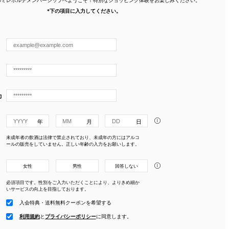
*下の項目に入力してください。
力
i
未成年者の飲酒は法律で禁止されており、未成年の方にはアルコ
ールの販売をしていません。正しい年齢の入力をお願いします。
i
女性
男性
回答しない
必須項目です。性別をご入力いただくことにより、よりきめ細か
いサービスの向上を目指しております。
入会特典・送料無料クーポンを希望する
利用規約
と
プライバシーポリシー
に
同意します。