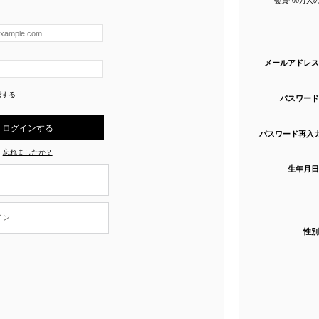
メールアドレス
憶する
パスワード
パスワード再入
忘れましたか？
生年月日
イン
性別