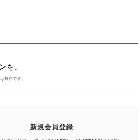
ン
を。
録は無料です。
新規会員登録
人のミレポルテメンバーシップへようこそ！特別なショッピング体験を
お楽しみください。