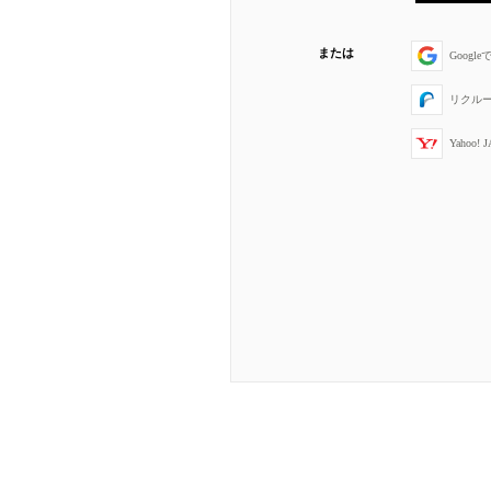
または
Googl
リクル
Yahoo!