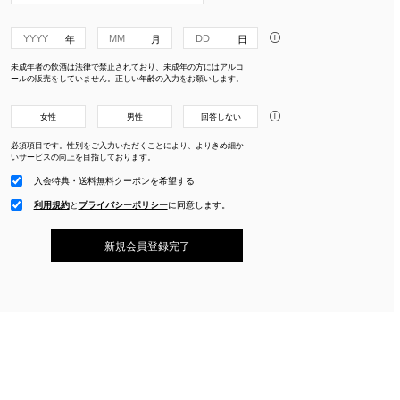
i
未成年者の飲酒は法律で禁止されており、未成年の方にはアルコ
ールの販売をしていません。正しい年齢の入力をお願いします。
i
女性
男性
回答しない
必須項目です。性別をご入力いただくことにより、よりきめ細か
いサービスの向上を目指しております。
入会特典・送料無料クーポンを希望する
利用規約
と
プライバシーポリシー
に
同意します。