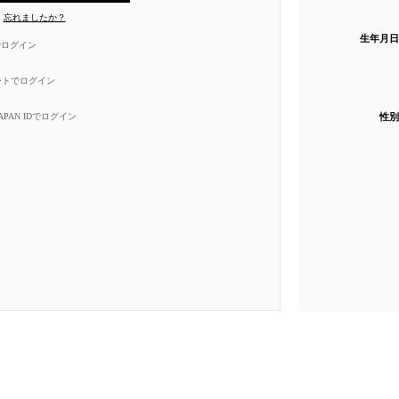
忘れましたか？
生年月日
eでログイン
ートでログイン
性別
 JAPAN IDでログイン