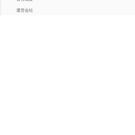
運営会社
人材募集
利用規約
プライバシー
特商法
マイアカウント
アカウントメニュー
返品手続き
ヘルプ