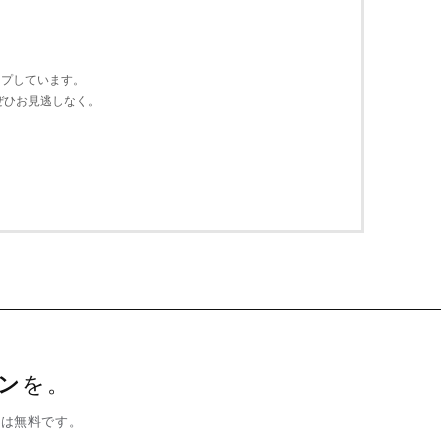
ップ
しています。
ぜひ
お見逃しなく。
ン
を。
録は無料です。