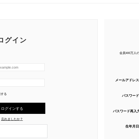
ログイン
会員400万
メールアドレス
憶する
パスワード
パスワード再入
忘れましたか？
生年月日