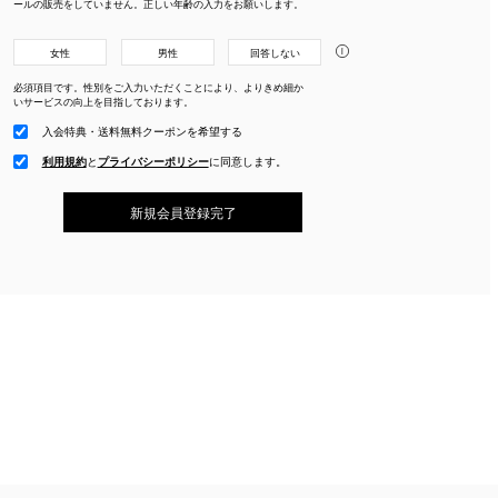
ールの販売をしていません。正しい年齢の入力をお願いします。
i
女性
男性
回答しない
必須項目です。性別をご入力いただくことにより、よりきめ細か
いサービスの向上を目指しております。
入会特典・送料無料クーポンを希望する
利用規約
と
プライバシーポリシー
に
同意します。