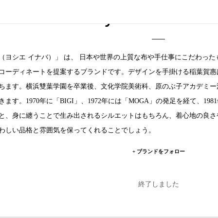
yoshie inaba
 inaba（ヨシエ イナバ）」 は、 日本や世界の上質な布や手仕事にこだ
コーディネートを提案するブランドです。デザインを手掛ける稲葉賀惠は
ちます。横浜雙葉学園を卒業後、文化学院美術科、原のぶ子アカデミー洋
ます。1970年に「BIGI」、1972年には「MOGA」の発足を経て、1981年
と、身に纏うことで生み出されるシルエットはもちろん、着心地の良さ
わしい品格と雰囲気を保ってくれることでしょう。
+ ブランドをフォロー
終了しました