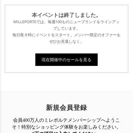
幅広いセレクションをお届けしている当サイト
で、ファッションの世界を変える新しい扉、開
本イベントは終了
しました。
けてみませんか？
MILLEPORTEでは、毎週100ものニューブランドをラインアッ
プ
しています。
毎日夜９時にイベントをスタート。メンバー限定のオファーを
ぜひ
お見逃しなく。
現在開催中のセールを見る
新規会員登録
会員400万人のミレポルテメンバーシップへようこ
そ！特別なショッピング体験を
お楽しみください。