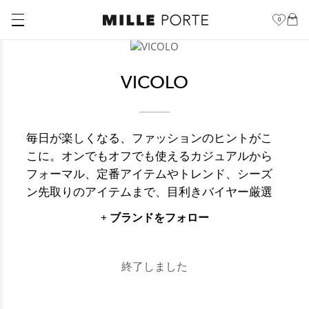
0
VICOLO
毎日が楽しくなる、ファッションのヒントがこ
こに。オンでもオフでも使えるカジュアルから
フォーマル、定番アイテムやトレンド、シーズ
ン先取りのアイテムまで、目利きバイヤー厳選
のブランドがあなたをトータルサポート。キュ
+ ブランドをフォロー
ート、シック、エレガンス、スタイリッシュ…
自分だけの“お気に入り”をクローゼットに加え
て、楽しく、豊かに、毎日の暮らしに彩りを添
終了しました
えるお手伝いをします。確かなものづくりのジ
ャパンブランドから世界中の有名ブランドまで