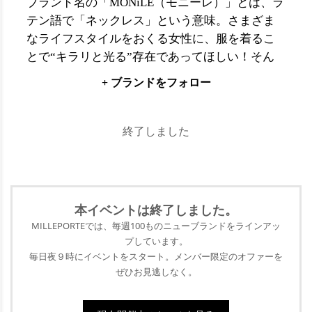
ブランド名の「MONiLE（モニーレ）」とは、ラ
テン語で「ネックレス」という意味。さまざま
なライフスタイルをおくる女性に、服を着るこ
とで“キラリと光る”存在であってほしい！そん
な願いが込められたファッションブランドで
+ ブランドをフォロー
す。洗練されたスタイルにヌケ感をプラスした
ミックステイストは、自然体の自分を表現する
のに最適。リラックス感がありながらも旬のフ
終了しました
ァッションを体現してくれるラインナップが揃
っています。
本イベントは終了
しました。
MILLEPORTEでは、毎週100ものニューブランドをラインアッ
プ
しています。
毎日夜９時にイベントをスタート。メンバー限定のオファーを
ぜひ
お見逃しなく。