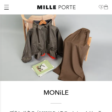
0
MONiLE