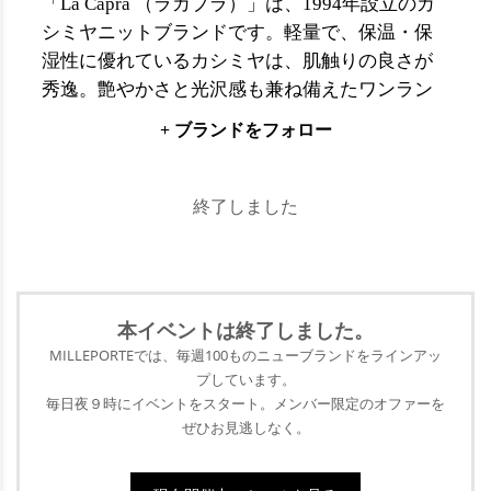
「La Capra （ラカプラ）」は、1994年設立のカ
シミヤニットブランドです。軽量で、保温・保
湿性に優れているカシミヤは、肌触りの良さが
秀逸。艶やかさと光沢感も兼ね備えたワンラン
ク上の素材です。その素材感を存分に生かしつ
+ ブランドをフォロー
つも着心地にもこだわった「La Capra 」のニッ
トアイテムは、温かみのあるナチュラルカラー
が中心のラインナップ。カシミヤを纏うという
終了しました
極上の贅沢を提供し続けることで、多くの女性
に支持されています。シンプルな中にもデティ
ールにこだわったデザインのベーシックライン
のほか、高級感ある柄編みを取り入れたニット
本イベントは終了
しました。
コート、マフラーやストール、ボトムスに至る
MILLEPORTEでは、毎週100ものニューブランドをラインアッ
まで、カシミヤでのトータルコーディネートが
プ
しています。
叶います。
毎日夜９時にイベントをスタート。メンバー限定のオファーを
ぜひ
お見逃しなく。