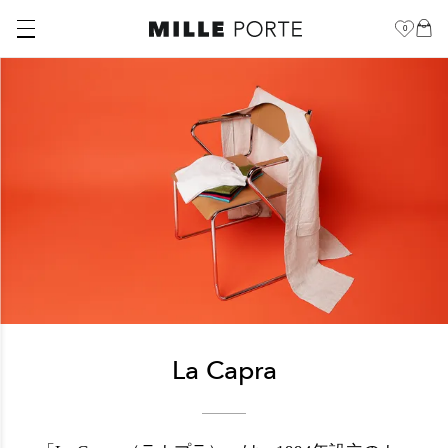
0
La Capra