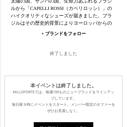
太陽の国、サンバの国、生命力あふれるブラジ
ルから「CAPELLI ROSSI（カペリロッシ）」の
ハイクオリティなシューズが届きました。ブラ
ジルはその歴史的背景によりヨーロッパからの
移民が多く、優秀な職人も高い技術とともに移
+ ブランドをフォロー
ってきた国。革大国であるイタリアやスペイン
に勝るとも劣らない皮革加工技術もしっかり根
付いています。その中で40年以上、熟練した職
終了しました
人が作り続けている「CAPELLI ROSSI」のシュ
ーズは、確かな品質とエレガントなデザインで
ヨーロッパブランドに引けを取らない仕上がり
ながら、コストパフォーマンスに優れているこ
本イベントは終了
しました。
とも、女性たちの支持を集めています。
MILLEPORTEでは、毎週100ものニューブランドをラインアッ
プ
しています。
毎日夜９時にイベントをスタート。メンバー限定のオファーを
ぜひ
お見逃しなく。