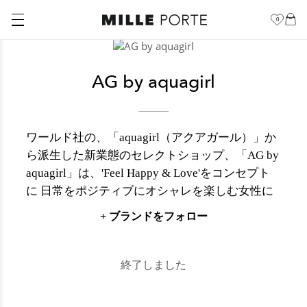
0
AG by aquagirl
ワールド社の、「aquagirl（アクアガール）」か
ら派生した新業態のセレクトショップ、「AG by
aquagirl」は、'Feel Happy & Love'をコンセプト
に 日常をポジティブにオシャレを楽しむ女性に
向けて、 親しみやすいプライスで提案するセレ
+ ブランドをフォロー
クトショップです。
同年代から憧れられるような、ファッションリ
ーダーになれるコーディネイトを提案。着回し
終了しました
がきくラインナップを特徴として、デイリーラ
イフをポジティブにおしゃれに楽しむ全ての女