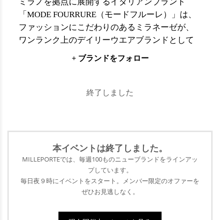
ミラノを拠点に展開するイタリアンブランド
「MODE FOURRURE（モードフルーレ）」は、
ファッションにこだわりのあるミラネーゼが、
ワンランク上のデイリーウエアブランドとして
厚い信頼を寄せるブランドです。ヤングからミ
+ ブランドをフォロー
ドルエイジ層まで幅広い年齢層に対応するスタ
イリングや、個性的なアイテムなど、ミラノの
トレンドが感じられるコレクションが「MODE
終了しました
FOURRURE」の魅力。インポートならではの自
分らしい個性的な着こなしを存分に楽しめるア
イテムが勢ぞろいします。
本イベントは終了
しました。
MILLEPORTEでは、毎週100ものニューブランドをラインアッ
プ
しています。
毎日夜９時にイベントをスタート。メンバー限定のオファーを
ぜひ
お見逃しなく。