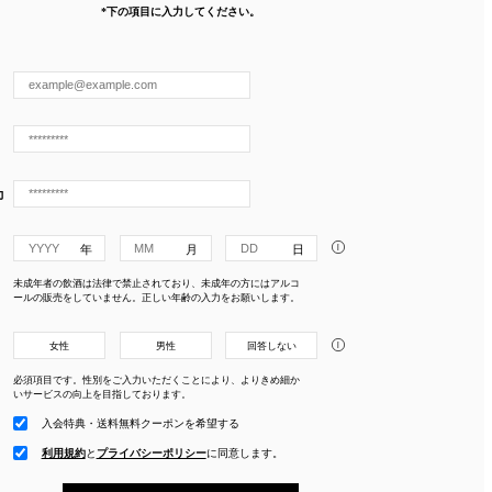
*下の項目に入力してください。
力
i
未成年者の飲酒は法律で禁止されており、未成年の方にはアルコ
ールの販売をしていません。正しい年齢の入力をお願いします。
i
女性
男性
回答しない
必須項目です。性別をご入力いただくことにより、よりきめ細か
いサービスの向上を目指しております。
入会特典・送料無料クーポンを希望する
利用規約
と
プライバシーポリシー
に
同意します。