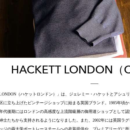
HACKETT LONDON（
TT LONDON（ハケットロンドン）」は、ジェレミー・ハケットとアシ
区に立ち上げたビンテージショップに始まる英国ブランド。1985年頃
90年代後期にはロンドンの高感度な上流階級層の御用達ショップとして
紳士たちから支持されるようになりました。また、2002年には英国ラ
ッジの両大学ボートレースチームへの衣装提供や、プレミアリーグに所