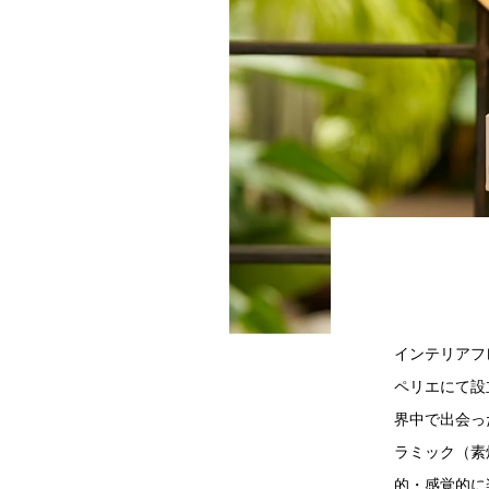
インテリアフ
ペリエにて設
界中で出会っ
ラミック（素
的・感覚的に