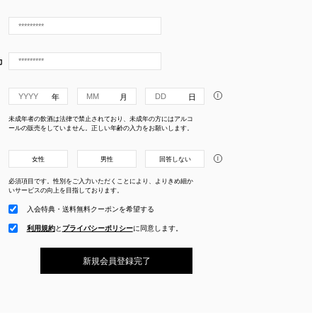
力
i
未成年者の飲酒は法律で禁止されており、未成年の方にはアルコ
ールの販売をしていません。正しい年齢の入力をお願いします。
i
女性
男性
回答しない
必須項目です。性別をご入力いただくことにより、よりきめ細か
いサービスの向上を目指しております。
入会特典・送料無料クーポンを希望する
利用規約
と
プライバシーポリシー
に
同意します。