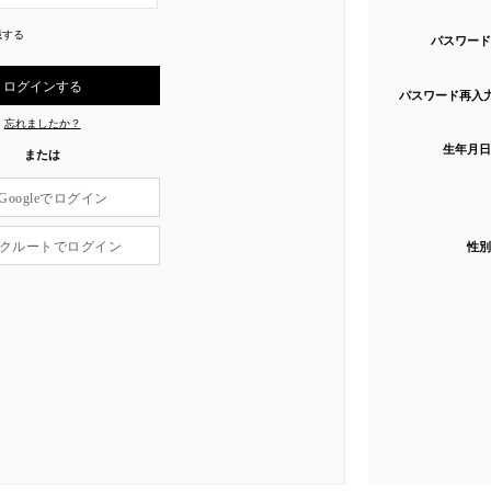
憶する
パスワード
パスワード再入
忘れましたか？
生年月日
または
Googleでログイン
クルートでログイン
性別