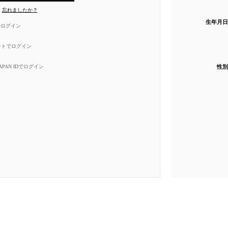
忘れましたか？
生年月日
eでログイン
ートでログイン
性別
 JAPAN IDでログイン