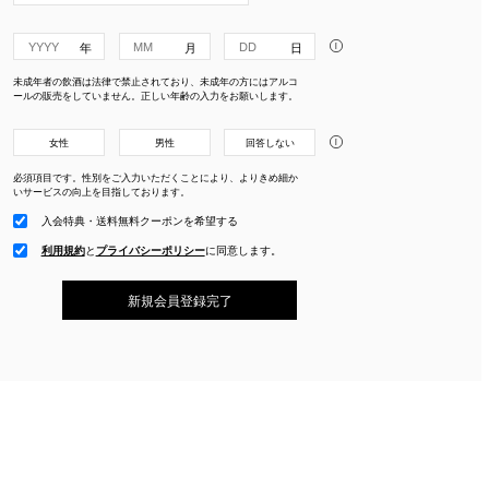
i
未成年者の飲酒は法律で禁止されており、未成年の方にはアルコ
ールの販売をしていません。正しい年齢の入力をお願いします。
i
女性
男性
回答しない
必須項目です。性別をご入力いただくことにより、よりきめ細か
いサービスの向上を目指しております。
入会特典・送料無料クーポンを希望する
利用規約
と
プライバシーポリシー
に
同意します。