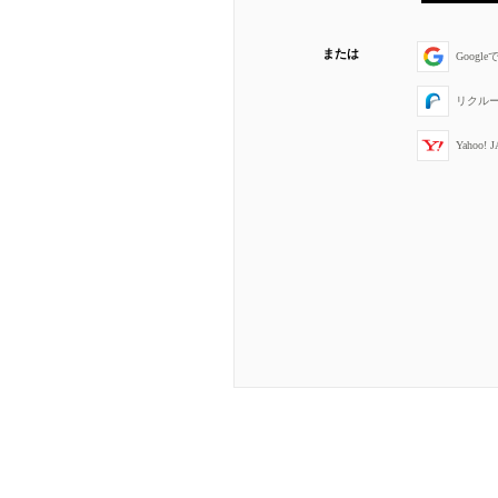
または
Googl
リクル
Yahoo!