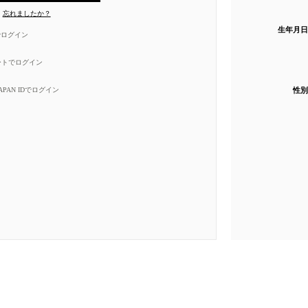
忘れましたか？
生年月日
eでログイン
ートでログイン
性別
 JAPAN IDでログイン