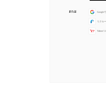
または
Googl
リクル
Yahoo!