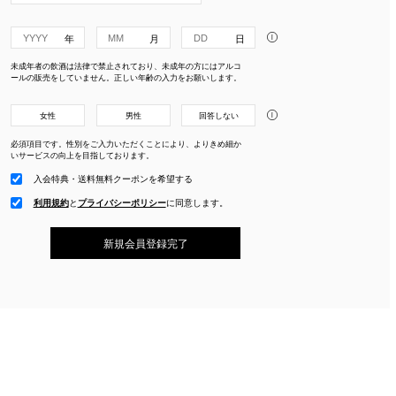
i
未成年者の飲酒は法律で禁止されており、未成年の方にはアルコ
ールの販売をしていません。正しい年齢の入力をお願いします。
i
女性
男性
回答しない
必須項目です。性別をご入力いただくことにより、よりきめ細か
いサービスの向上を目指しております。
入会特典・送料無料クーポンを希望する
利用規約
と
プライバシーポリシー
に
同意します。