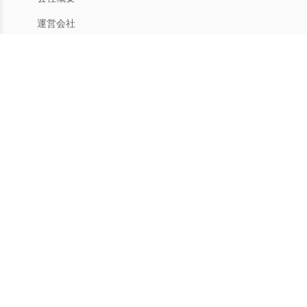
運営会社
人材募集
利用規約
プライバシー
特商法
マイアカウント
アカウントメニュー
返品手続き
ヘルプ