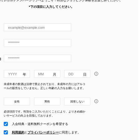
*下の項目に入力してください。
力
i
未成年者の飲酒は法律で禁止されており、未成年の方にはアルコ
ールの販売をしていません。正しい年齢の入力をお願いします。
i
女性
男性
回答しない
必須項目です。性別をご入力いただくことにより、よりきめ細か
いサービスの向上を目指しております。
入会特典・送料無料クーポンを希望する
利用規約
と
プライバシーポリシー
に
同意します。