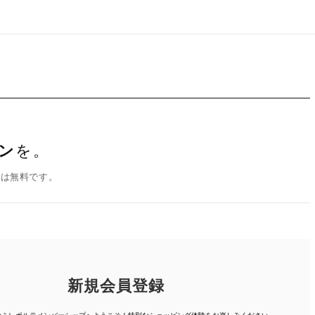
ン
を。
録は無料です。
新規会員登録
人のミレポルテメンバーシップへようこそ！特別なショッピング体験を
お楽しみください。