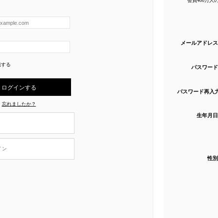
メールアドレス
憶する
パスワード
パスワード再入
忘れましたか？
生年月日
イン
性別