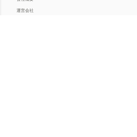
運営会社
人材募集
利用規約
プライバシー
特商法
マイアカウント
アカウントメニュー
返品手続き
ヘルプ