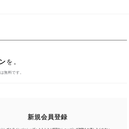
ン
を。
録は無料です。
新規会員登録
人のミレポルテメンバーシップへようこそ！特別なショッピング体験を
お楽しみください。