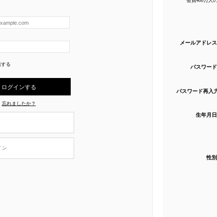
メールアドレス
憶する
パスワード
パスワード再入
忘れましたか？
生年月日
イン
性別