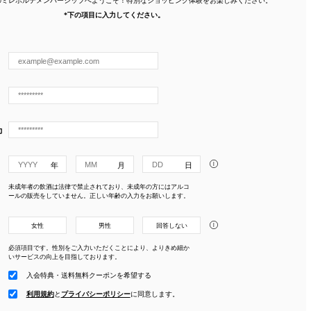
*下の項目に入力してください。
力
i
未成年者の飲酒は法律で禁止されており、未成年の方にはアルコ
ールの販売をしていません。正しい年齢の入力をお願いします。
i
女性
男性
回答しない
必須項目です。性別をご入力いただくことにより、よりきめ細か
いサービスの向上を目指しております。
入会特典・送料無料クーポンを希望する
利用規約
と
プライバシーポリシー
に
同意します。