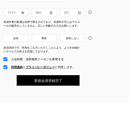
i
未成年者の飲酒は法律で禁止されており、未成年の方にはアルコ
ールの販売をしていません。正しい年齢の入力をお願いします。
i
女性
男性
回答しない
必須項目です。性別をご入力いただくことにより、よりきめ細か
いサービスの向上を目指しております。
入会特典・送料無料クーポンを希望する
利用規約
と
プライバシーポリシー
に
同意します。