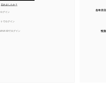
忘れましたか？
生年月日
eでログイン
ートでログイン
性別
 JAPAN IDでログイン