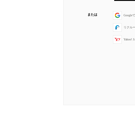
または
Googl
リクル
Yahoo!